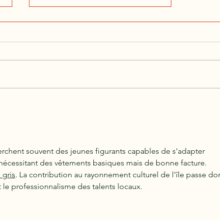
🎬 Tous sur la route sur Antenne
Réunion !
erchent souvent des jeunes figurants capables de s'adapter 
 nécessitant des vêtements basiques mais de bonne facture. 
s
 gris
. La contribution au rayonnement culturel de l'île passe do
t le professionnalisme des talents locaux.