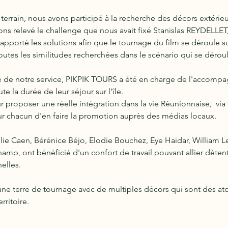
terrain, nous avons participé à la recherche des décors extérieu
ons relevé le challenge que nous avait fixé Stanislas REYDELLET,
apporté les solutions afin que le tournage du film se déroule sur
outes les similitudes recherchées dans le scénario qui se déroul
é de notre service, PIKPIK TOURS a été en charge de l'accomp
 la durée de leur séjour sur l'île.
r proposer une réelle intégration dans la vie Réunionnaise,  v
our chacun d'en faire la promotion auprès des médias locaux.
lie Caen, Bérénice Béjo, Elodie Bouchez, Eye Haidar, William L
amp, ont bénéficié d'un confort de travail pouvant allier détent
elles.
 une terre de tournage avec de multiples décors qui sont des at
rritoire.