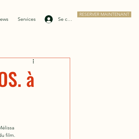
RESERVER MAINTENANT
ews
Services
Se connecter
OS. à
Mélissa 
u film.