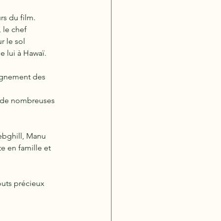
rs du film. 
 le chef 
 le sol 
e lui à Hawaï.
agnement des 
ia de nombreuses 
ebghill, Manu 
e en famille et 
outs précieux 